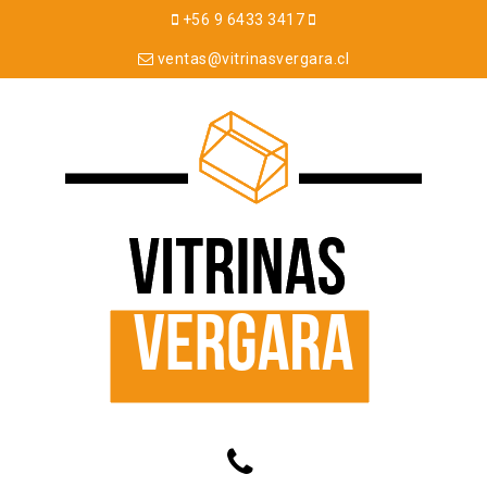
+56 9 6433 3417
ventas@vitrinasvergara.cl