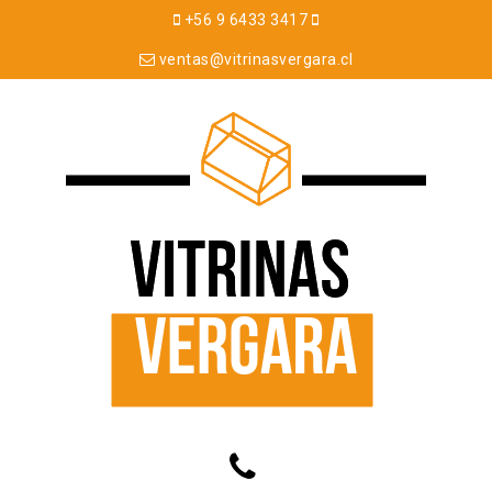
+56 9 6433 3417
ventas@vitrinasvergara.cl