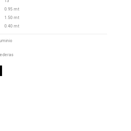
13
0.95 mt
1.50 mt
0.40 mt
uminio
rederas