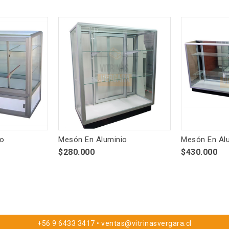
io
Mesón En Aluminio
Mesón En Al
$280.000
$430.000
+56 9 6433 3417 • ventas@vitrinasvergara.cl