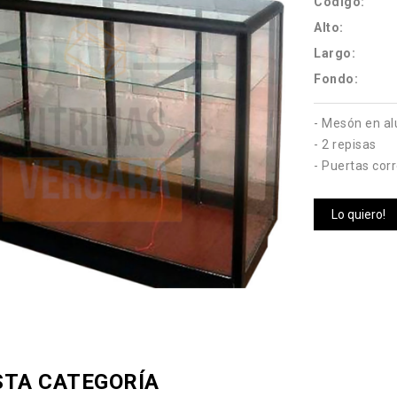
Código:
Alto:
Largo:
Fondo:
- Mesón en al
- 2 repisas
- Puertas cor
Lo quiero!
STA CATEGORÍA